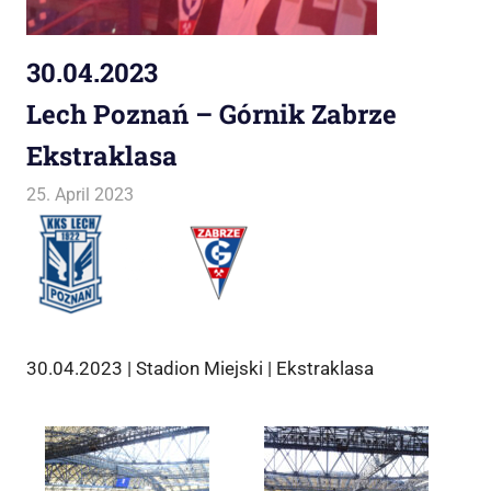
30.04.2023
Lech Poznań – Górnik Zabrze
Ekstraklasa
25. April 2023
Jako
Allgemein
30.04.2023 | Stadion Miejski | Ekstraklasa