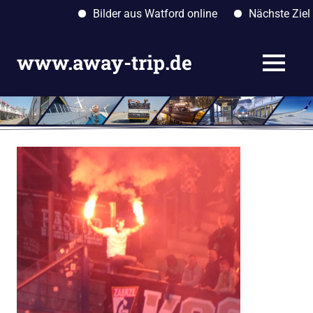
Bilder aus Watford online
Nächste Ziele: A
Zum
Inhalt
www.away-trip.de
MENÜ
springen