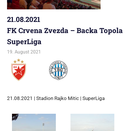
21.08.2021
FK Crvena Zvezda – Backa Topola
SuperLiga
19. August 2021
Jako
Allgemein
21.08.2021 | Stadion Rajko Mitic | SuperLiga