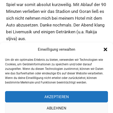
Spiel war somit absolut kurzweilig. Mit Ablauf der 90
Minuten verließen wir das Stadion und Goran ließ es
sich nicht nehmen mich bei meinem Hotel mit dem
Auto abzusetzen. Danke nochmals. Der Abend klang
bei Livemusik und einigen Getränken (u.a. Rakija
sljiva) aus.
Einwilligung verwalten
⚽
2.727
Seitenaufrufe
Um dir ein optimales Erlebnis zu bieten, verwenden wir Technologien wie
Cookies, um Geräteinformationen zu speichern und/oder darauf
zuzugreifen. Wenn du diesen Technologien zustimmst, können wir Daten
Beitragsnavigation
VORHERIGER
20.08.2021
wie das Surfverhalten oder eindeutige IDs auf dieser Website verarbeiten.
BEITRAG:
Wenn du deine Einwillligung nicht erteilst oder zurückziehst, können
GRAFICAR BEOGRAD – ZELEZNICAR PANCEVO
bestimmte Merkmale und Funktionen beeinträchtigt werden.
PRVA LIGA
NÄCHSTER
22.08.2021
AKZEPTIEREN
BEITRAG:
FK ZARKOVO BEOGRAD – FK LOZNICA
PRVA LIGA
ABLEHNEN