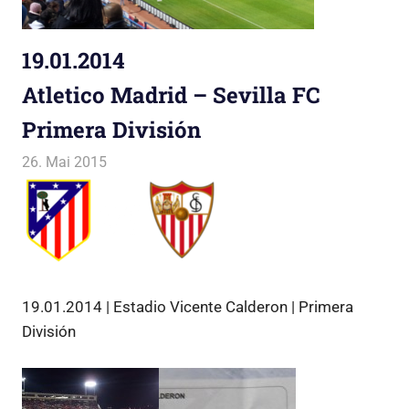
19.01.2014
Atletico Madrid – Sevilla FC
Primera División
26. Mai 2015
Jako
Allgemein
19.01.2014 | Estadio Vicente Calderon | Primera
División